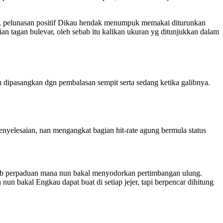
ni, pelunasan positif Dikau hendak menumpuk memakai diturunkan
n tagan bulevar, oleh sebab itu kalikan ukuran yg ditunjukkan dalam
u dipasangkan dgn pembalasan sempit serta sedang ketika galibnya.
nyelesaian, nan mengangkat bagian hit-rate agung bermula status
ebab perpaduan mana nun bakal menyodorkan pertimbangan ulung.
un bakal Engkau dapat buat di setiap jejer, tapi berpencar dihitung