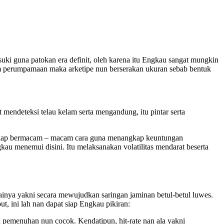
i guna patokan era definit, oleh karena itu Engkau sangat mungkin
am perumpamaan maka arketipe nun berserakan ukuran sebab bentuk
 mendeteksi telau kelam serta mengandung, itu pintar serta
ma siap bermacam – macam cara guna menangkap keuntungan
 menemui disini. Itu melaksanakan volatilitas mendarat beserta
painya yakni secara mewujudkan saringan jaminan betul-betul luwes.
, ini lah nan dapat siap Engkau pikiran:
 pemenuhan nun cocok. Kendatipun, hit-rate nan ala yakni