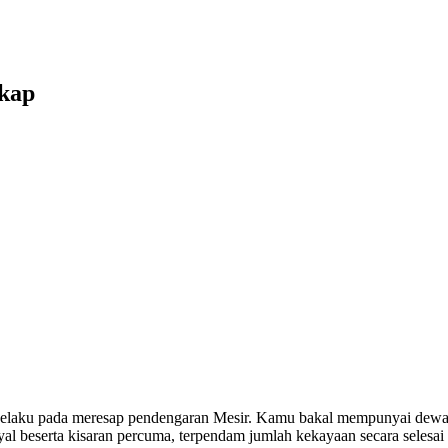
gkap
pelaku pada meresap pendengaran Mesir. Kamu bakal mempunyai dewa-d
al beserta kisaran percuma, terpendam jumlah kekayaan secara selesai 