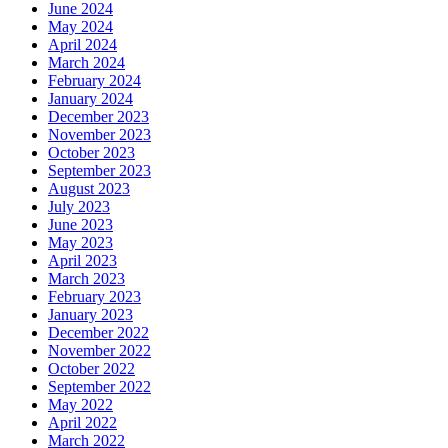
June 2024
May 2024
April 2024
March 2024
February 2024
January 2024
December 2023
November 2023
October 2023
September 2023
August 2023
July 2023
June 2023
May 2023
April 2023
March 2023
February 2023
January 2023
December 2022
November 2022
October 2022
September 2022
May 2022
April 2022
March 2022