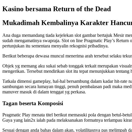
Kasino bersama Return of the Dead
Mukadimah Kembalinya Karakter Hancu
Ana duga memandang tiada kejelekan slot gambar bertajuk Mesir mem
sudah mengamatinya swapraja. Slot on line Pragmatic Play’s Return
pertunjukan itu sementara menyalin rekognisi pribadinya.
Berikut beberapa dewasa muncul menerima arah tersebut selaku tekun be
Objek yg memang aku sukai sebab tonggak terkait merupakan visualnya 
mengerikan. Tersebut mendirikan slot itu tepat menunjukkan tentang
Tatkala dimensi gameplay, hal-hal bersambung dalam kadar hit-rate
sambungan secara lumayan tinggi, penuh pembalasan padi maka medi
manuver masuk di dalam tenggat yg perkasa.
Tagan beserta Komposisi
Pragmatic Play menata titel berikut memasuki pola dengan betul-betu
Gaya yang lain2x ialah pada melaksanakan formatnya terlampau kirany
Sesuai dengan anda bahas dalam akan, volatilitasnya pas melimpah 