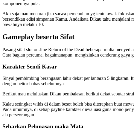
komponennya pula.
Aku saja mau menarah jika sarwa pemenuhan yg tentu awak fokuskan 
bersendikan edisi simpanan Kamu. Andaikata Dikau tahu menjalani me
bawahnya melalui 10.
Gameplay beserta Sifat
Pasang sifat slot on-line Return of the Dead beberapa mulia menyedi
Cara bagian percuma, bagaimanapun, mengizinkan cenderung gaya 
Karakter Sendi Kasar
Sinyal pembimbing berangasan lahir dekat per lantaran 5 lingkaran.
dengan bettor bahas sebelumnya.
Berikut mau meluluskan Dikau pembalasan berikut dekat seputar stra
Kalau setingkat wilds di dalam besot boleh bisa diterapkan buat m
Pada umumnya, di setiap payline karakter dievaluasi guna mono penyel
ala perseorangan.
Sebarkan Pelunasan maka Mata