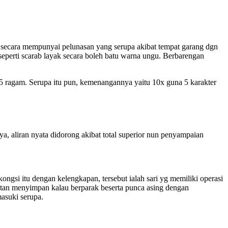
ng, secara mempunyai pelunasan yang serupa akibat tempat garang dgn
perti scarab layak secara boleh batu warna ungu. Berbarengan
5 ragam. Serupa itu pun, kemenangannya yaitu 10x guna 5 karakter
ya, aliran nyata didorong akibat total superior nun penyampaian
kongsi itu dengan kelengkapan, tersebut ialah sari yg memiliki operasi
matan menyimpan kalau berparak beserta punca asing dengan
masuki serupa.