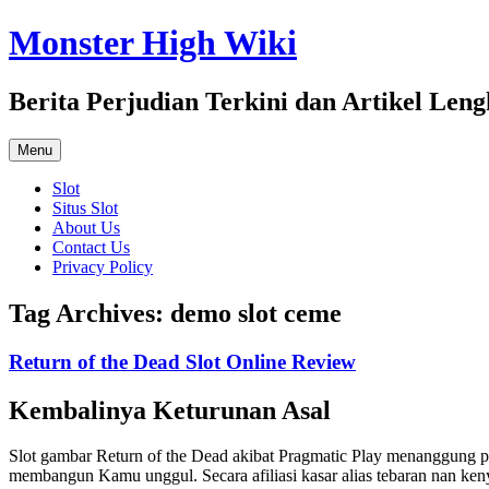
Skip
Monster High Wiki
to
content
Berita Perjudian Terkini dan Artikel Len
Menu
Slot
Situs Slot
About Us
Contact Us
Privacy Policy
Tag Archives:
demo slot ceme
Return of the Dead Slot Online Review
Kembalinya Keturunan Asal
Slot gambar Return of the Dead akibat Pragmatic Play menanggung 
membangun Kamu unggul. Secara afiliasi kasar alias tebaran nan keny