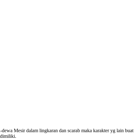
ewa Mesir dalam lingkaran dan scarab maka karakter yg lain buat
dimiliki.