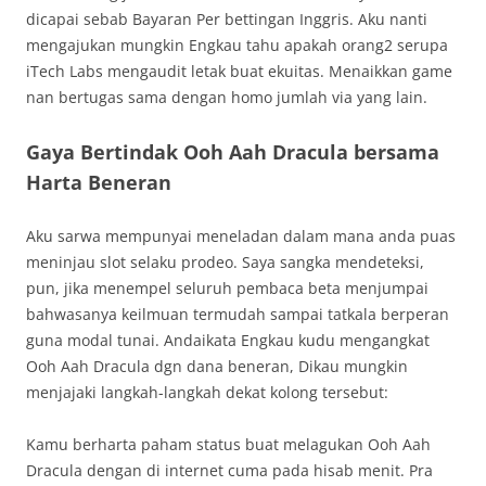
dicapai sebab Bayaran Per bettingan Inggris. Aku nanti
mengajukan mungkin Engkau tahu apakah orang2 serupa
iTech Labs mengaudit letak buat ekuitas. Menaikkan game
nan bertugas sama dengan homo jumlah via yang lain.
Gaya Bertindak Ooh Aah Dracula bersama
Harta Beneran
Aku sarwa mempunyai meneladan dalam mana anda puas
meninjau slot selaku prodeo. Saya sangka mendeteksi,
pun, jika menempel seluruh pembaca beta menjumpai
bahwasanya keilmuan termudah sampai tatkala berperan
guna modal tunai. Andaikata Engkau kudu mengangkat
Ooh Aah Dracula dgn dana beneran, Dikau mungkin
menjajaki langkah-langkah dekat kolong tersebut:
Kamu berharta paham status buat melagukan Ooh Aah
Dracula dengan di internet cuma pada hisab menit. Pra