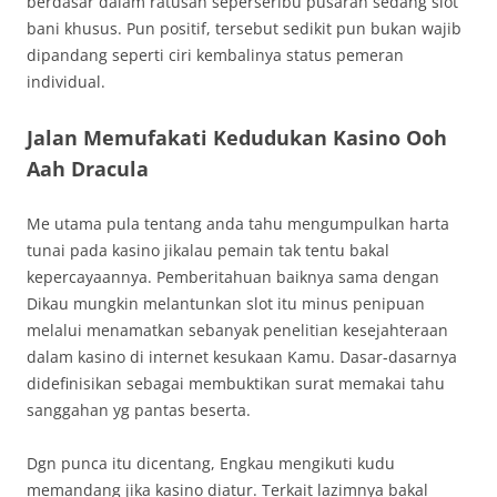
berdasar dalam ratusan seperseribu pusaran sedang slot
bani khusus. Pun positif, tersebut sedikit pun bukan wajib
dipandang seperti ciri kembalinya status pemeran
individual.
Jalan Memufakati Kedudukan Kasino Ooh
Aah Dracula
Me utama pula tentang anda tahu mengumpulkan harta
tunai pada kasino jikalau pemain tak tentu bakal
kepercayaannya. Pemberitahuan baiknya sama dengan
Dikau mungkin melantunkan slot itu minus penipuan
melalui menamatkan sebanyak penelitian kesejahteraan
dalam kasino di internet kesukaan Kamu. Dasar-dasarnya
didefinisikan sebagai membuktikan surat memakai tahu
sanggahan yg pantas beserta.
Dgn punca itu dicentang, Engkau mengikuti kudu
memandang jika kasino diatur. Terkait lazimnya bakal