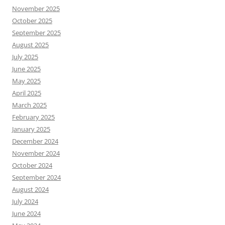
November 2025
October 2025
September 2025
August 2025
July 2025
June 2025
May 2025
April 2025
March 2025
February 2025
January 2025
December 2024
November 2024
October 2024
September 2024
August 2024
July 2024
June 2024