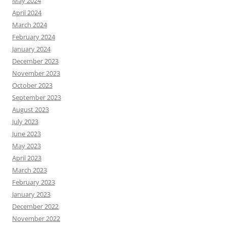
May 2024
April 2024
March 2024
February 2024
January 2024
December 2023
November 2023
October 2023
September 2023
August 2023
July 2023
June 2023
May 2023
April 2023
March 2023
February 2023
January 2023
December 2022
November 2022