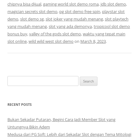
chipnya bisa dijual
,
gaming world slot demo roma
,
jdb slot demo
,
magician secrets slot demo
,
pg slot demo free spin
,
playstar slot
demo
,
slot demo sg
,
slot joker yang mudah menang
,
slot playtech
yang mudah menang
,
slot yang ada demonya
,
tropicool slot demo
bonus buy
,
valley of the gods slot demo
,
waktu yang tepat main
slot online
,
wild wild west slot demo
on
March 8, 2023
.
Search
for:
RECENT POSTS
Bukan Sekadar Putaran, Begini Cara Jadi Member Slot yang
Untungnya Bikin Adem
Medusa dari PG Soft: Lebih dari Sekadar Slot dengan Tema Mitologi