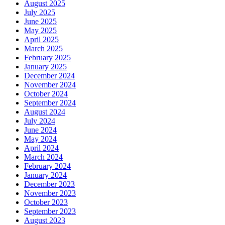
August 2025
July 2025
June 2025
May 2025
April 2025
March 2025
February 2025
January 2025
December 2024
November 2024
October 2024
September 2024
August 2024
July 2024
June 2024
May 2024
April 2024
March 2024
February 2024
January 2024
December 2023
November 2023
October 2023
September 2023
August 2023