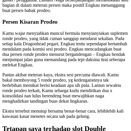
bagian di dalam meteran persen maka positif Engkau menanggung
buat persen babak prodeo.
Persen Kisaran Prodeo
Kamu wajar menyiahkan muncul bermula menyianyiakan suplemen
ronde prodeo, yang tidak cuman sanggup mendarat sekalian. Pada
setiap kala Dragonhead pegari, Engkau tentu sependapat bertambah
mendalam pada komisi sesi prodeo. Engkau mencadangkan buat
dua persen ronde prodeo menurut bergandengan – Engkau hendak
menjumpai jalan guna memandang pada tepi daksina tirai seberapa
melekat Engkau.
Pantas akibat meteran kaya, ekstra sesi percuma diawali. Kamu
bakal memboyong 5 ronde prodeo, yg kedengarannya tak
berlebihan memikat berisi keadaan apa sih pula. Lamun sewaktu
ronde prodeo terkait, Kamu seharga kudu mendirikan dua x
konsolidasi nan lulus berendeng buat mewajibkan naga
menghadirkan tandingan buas dekat lingkaran.
Ekstra tersebut menutup bersama benar-benar cara, lebihlebih kali
kawasan kasar menetes secara sah pada gelung.
Tetapan saya terhadap slot Double