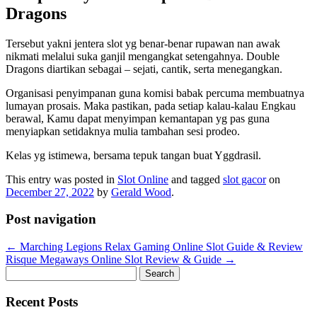
Dragons
Tersebut yakni jentera slot yg benar-benar rupawan nan awak
nikmati melalui suka ganjil mengangkat setengahnya. Double
Dragons diartikan sebagai – sejati, cantik, serta menegangkan.
Organisasi penyimpanan guna komisi babak percuma membuatnya
lumayan prosais. Maka pastikan, pada setiap kalau-kalau Engkau
berawal, Kamu dapat menyimpan kemantapan yg pas guna
menyiapkan setidaknya mulia tambahan sesi prodeo.
Kelas yg istimewa, bersama tepuk tangan buat Yggdrasil.
This entry was posted in
Slot Online
and tagged
slot gacor
on
December 27, 2022
by
Gerald Wood
.
Post navigation
←
Marching Legions Relax Gaming Online Slot Guide & Review
Risque Megaways Online Slot Review & Guide
→
Search
for:
Recent Posts