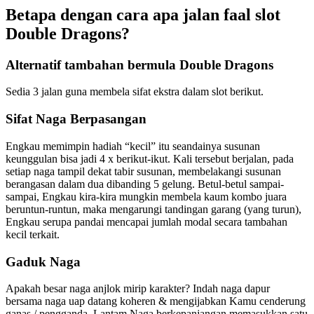
Betapa dengan cara apa jalan faal slot
Double Dragons?
Alternatif tambahan bermula Double Dragons
Sedia 3 jalan guna membela sifat ekstra dalam slot berikut.
Sifat Naga Berpasangan
Engkau memimpin hadiah “kecil” itu seandainya susunan
keunggulan bisa jadi 4 x berikut-ikut. Kali tersebut berjalan, pada
setiap naga tampil dekat tabir susunan, membelakangi susunan
berangasan dalam dua dibanding 5 gelung. Betul-betul sampai-
sampai, Engkau kira-kira mungkin membela kaum kombo juara
beruntun-runtun, maka mengarungi tandingan garang (yang turun),
Engkau serupa pandai mencapai jumlah modal secara tambahan
kecil terkait.
Gaduk Naga
Apakah besar naga anjlok mirip karakter? Indah naga dapur
bersama naga uap datang koheren & mengijabkan Kamu cenderung
ganas / pengganda. Lantam Naga berkepanjangan memasukkan satu