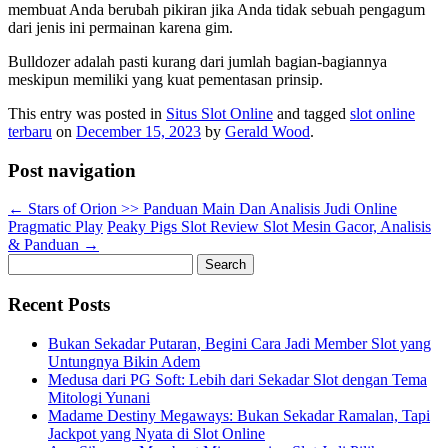
membuat Anda berubah pikiran jika Anda tidak sebuah pengagum
dari jenis ini permainan karena gim.
Bulldozer adalah pasti kurang dari jumlah bagian-bagiannya
meskipun memiliki yang kuat pementasan prinsip.
This entry was posted in
Situs Slot Online
and tagged
slot online
terbaru
on
December 15, 2023
by
Gerald Wood
.
Post navigation
←
Stars of Orion >> Panduan Main Dan Analisis Judi Online
Pragmatic Play
Peaky Pigs Slot Review Slot Mesin Gacor, Analisis
& Panduan
→
Search
for:
Recent Posts
Bukan Sekadar Putaran, Begini Cara Jadi Member Slot yang
Untungnya Bikin Adem
Medusa dari PG Soft: Lebih dari Sekadar Slot dengan Tema
Mitologi Yunani
Madame Destiny Megaways: Bukan Sekadar Ramalan, Tapi
Jackpot yang Nyata di Slot Online