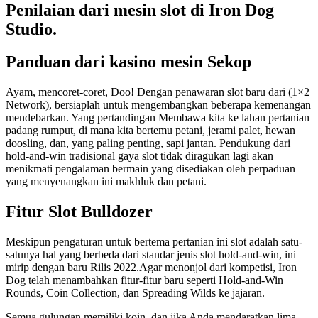
Penilaian dari mesin slot di Iron Dog
Studio.
Panduan dari kasino mesin Sekop
Ayam, mencoret-coret, Doo! Dengan penawaran slot baru dari (1×2
Network), bersiaplah untuk mengembangkan beberapa kemenangan
mendebarkan. Yang pertandingan Membawa kita ke lahan pertanian
padang rumput, di mana kita bertemu petani, jerami palet, hewan
doosling, dan, yang paling penting, sapi jantan. Pendukung dari
hold-and-win tradisional gaya slot tidak diragukan lagi akan
menikmati pengalaman bermain yang disediakan oleh perpaduan
yang menyenangkan ini makhluk dan petani.
Fitur Slot Bulldozer
Meskipun pengaturan untuk bertema pertanian ini slot adalah satu-
satunya hal yang berbeda dari standar jenis slot hold-and-win, ini
mirip dengan baru Rilis 2022.Agar menonjol dari kompetisi, Iron
Dog telah menambahkan fitur-fitur baru seperti Hold-and-Win
Rounds, Coin Collection, dan Spreading Wilds ke jajaran.
Semua gulungan memiliki koin, dan jika Anda mendaratkan lima