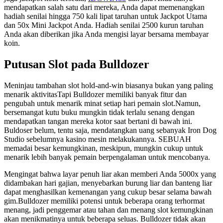
mendapatkan salah satu dari mereka, Anda dapat memenangkan
hadiah senilai hingga 750 kali lipat taruhan untuk Jackpot Utama
dan 50x Mini Jackpot Anda. Hadiah senilai 2500 kurun taruhan
Anda akan diberikan jika Anda mengisi layar bersama membayar
koin.
Putusan Slot pada Bulldozer
Meninjau tambahan slot hold-and-win biasanya bukan yang paling
menarik aktivitasTapi Bulldozer memiliki banyak fitur dan
pengubah untuk menarik minat setiap hari pemain slot.Namun,
bersemangat kutu buku mungkin tidak terlalu senang dengan
mendapatkan tangan mereka kotor saat bertani di bawah ini.
Buldoser belum, tentu saja, mendatangkan uang sebanyak Iron Dog
Studio sebelumnya kasino mesin melakukannya. SEBUAH
memadai besar kemungkinan, meskipun, mungkin cukup untuk
menarik lebih banyak pemain berpengalaman untuk mencobanya.
Mengingat bahwa layar penuh liar akan memberi Anda 5000x yang
didambakan hari gajian, menyebarkan burung liar dan banteng liar
dapat menghasilkan kemenangan yang cukup besar selama bawah
gim.Bulldozer memiliki potensi untuk beberapa orang terhormat
menang, jadi penggemar atau tahan dan menang slot kemungkinan
akan menikmatinya untuk beberapa seluas. Bulldozer tidak akan